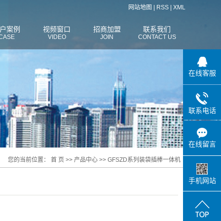
网站地图
|
RSS
|
XML
户案例
视频窗口
招商加盟
联系我们
CASE
VIDEO
JOIN
CONTACT US
在线客服
联系电话
在线留言
您的当前位置：
首 页
>>
产品中心
>>
GFSZD系列装袋插棒一体机
手机网站