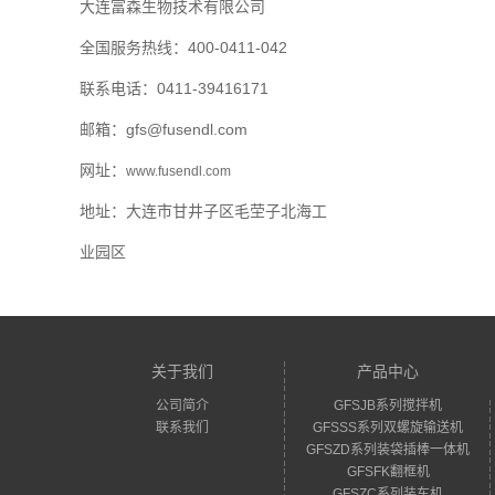
大连富森生物技术有限公司
全国服务热线：400-0411-042
联系电话：
0411-39416171
邮箱：gfs@fusendl.com
网址：
www.fusendl.com
地址：
大连市甘井子区毛茔子北海工
业园区
关于我们
产品中心
公司简介
GFSJB系列搅拌机
联系我们
GFSSS系列双螺旋输送机
GFSZD系列装袋插棒一体机
GFSFK翻框机
GFSZC系列装车机