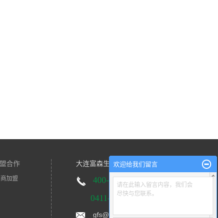
盟合作
大连富森生物技术有限公司
欢迎给我们留言
招商加盟
400-0411-
042
请在此输入留言内容，我们会
尽快与您联系。
0411-39416171
gfs@fusendl.com