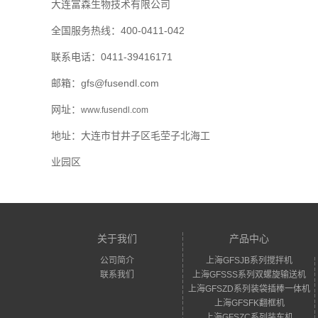
大连富森生物技术有限公司
全国服务热线：400-0411-042
联系电话：
0411-39416171
邮箱：gfs@fusendl.com
网址：
www.fusendl.com
地址：
大连市甘井子区毛茔子北海工
业园区
关于我们
产品中心
公司简介
上海GFSJB系列搅拌机
联系我们
上海GFSSS系列双螺旋输送机
上海GFSZD系列装袋插棒一体机
上海GFSFK翻框机
上海GFSZC系列装车机