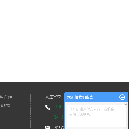
盟合作
大连富森生物技术有限公司
欢迎给我们留言
招商加盟
400-0411-
042
请在此输入留言内容，我们会
尽快与您联系。
0411-39416171
gfs@fusendl.com