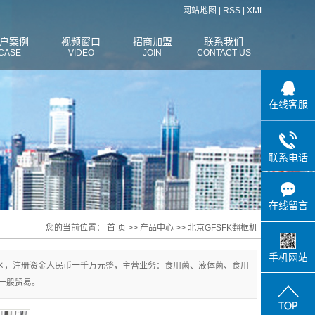
网站地图
|
RSS
|
XML
户案例
视频窗口
招商加盟
联系我们
CASE
VIDEO
JOIN
CONTACT US
在线客服
联系电话
在线留言
您的当前位置：
首 页
>>
产品中心
>>
北京GFSFK翻框机
手机网站
园区，注册资金人民币一千万元整，主营业务：食用菌、液体菌、食用
一般贸易。