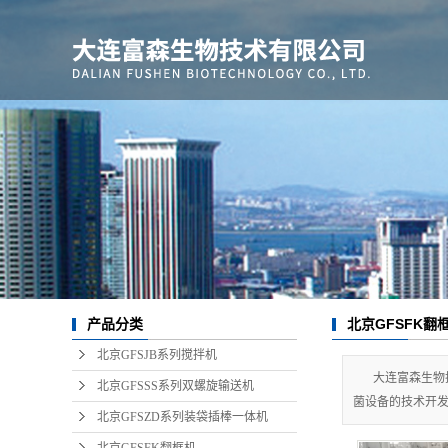
北京GFSFK翻
产品分类
北京GFSJB系列搅拌机
大连富森生物
北京GFSSS系列双螺旋输送机
菌设备的技术开
北京GFSZD系列装袋插棒一体机