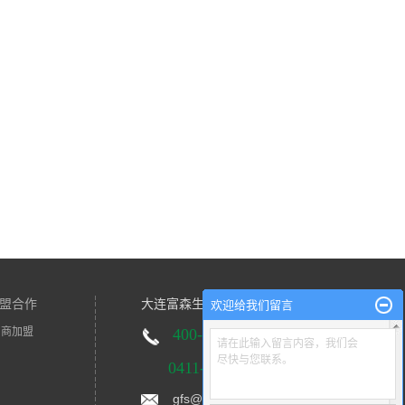
盟合作
大连富森生物技术有限公司
欢迎给我们留言
招商加盟
400-0411-
042
请在此输入留言内容，我们会
尽快与您联系。
0411-39416171
gfs@fusendl.com