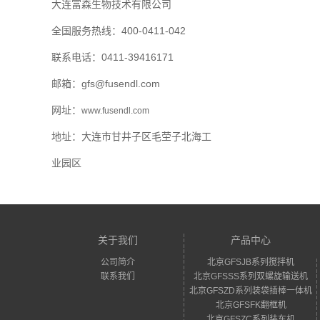
大连富森生物技术有限公司
全国服务热线：400-0411-042
联系电话：
0411-39416171
邮箱：gfs@fusendl.com
网址：
www.fusendl.com
地址：
大连市甘井子区毛茔子北海工
业园区
关于我们
产品中心
公司简介
北京GFSJB系列搅拌机
联系我们
北京GFSSS系列双螺旋输送机
北京GFSZD系列装袋插棒一体机
北京GFSFK翻框机
北京GFSZC系列装车机